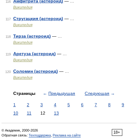
Амфитрита (астероид)
— …
116
Википедия
Стругацкия (астероид)
— …
117
Википедия
Тирза (астероид)
— …
118
Википедия
Аретуза (астероид)
— …
119
Википедия
Соломин (астероид)
— …
120
Википедия
Страницы
←
Предыдущая
Следующая
→
1
2
3
4
5
6
7
8
9
10
11
12
13
© Академик, 2000-2026
18+
Обратная связь:
Техподдержка
,
Реклама на сайте